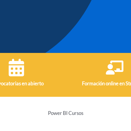
ocatorias
en abierto
Formación online en S
Power BI Cursos